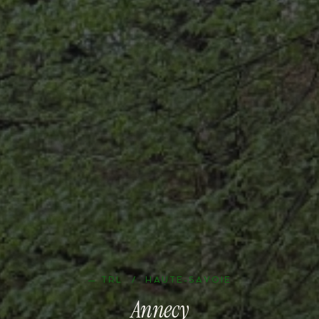
— TRL /
HAUTE-SAVOIE
Annecy