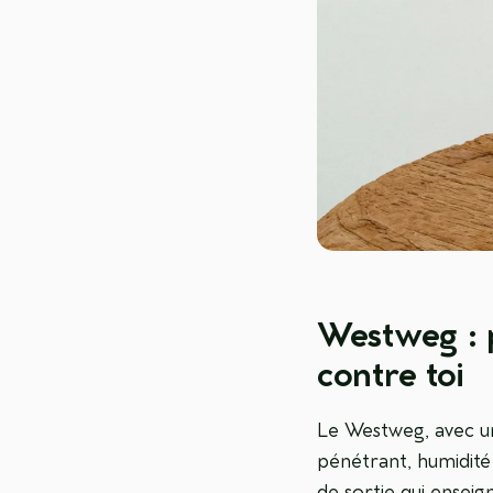
Westweg : p
contre toi
Le Westweg, avec un
pénétrant, humidité 
de sortie qui enseig