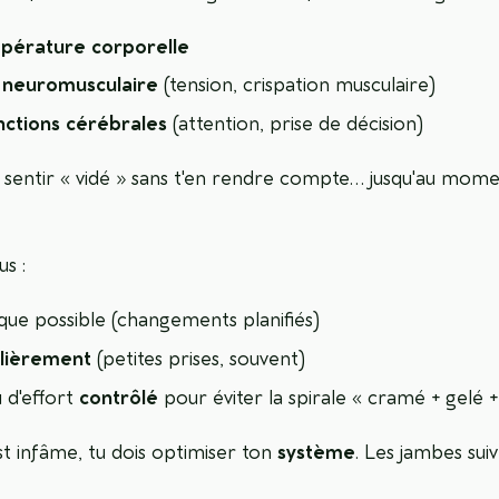
pérature corporelle
 neuromusculaire
(tension, crispation musculaire)
nctions cérébrales
(attention, prise de décision)
e sentir « vidé » sans t'en rendre compte… jusqu'au mome
us :
ue possible (changements planifiés)
lièrement
(petites prises, souvent)
 d'effort
contrôlé
pour éviter la spirale « cramé + gelé + 
t infâme, tu dois optimiser ton
système
. Les jambes sui