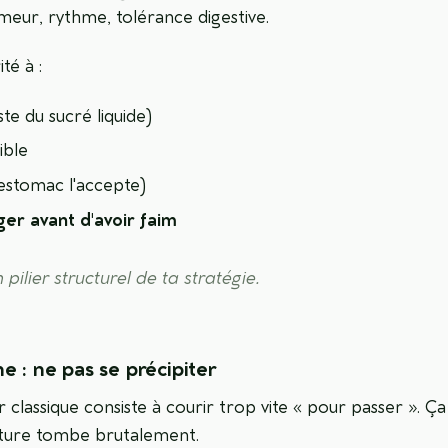
umeur, rythme, tolérance digestive.
ité à :
ste du sucré liquide)
ible
estomac l'accepte)
er avant d'avoir faim
n pilier structurel de ta stratégie.
e : ne pas se précipiter
eur classique consiste à courir trop vite « pour passer ». 
cture tombe brutalement.