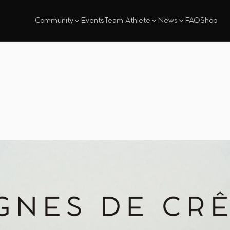
Community
Events
Team Athlete
News
FAQ
Shop