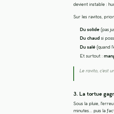
devient instable : h
Sur les ravitos, prior
Du solide
(pas ju
Du chaud
si poss
Du salé
(quand l'
Et surtout :
mang
Le ravito, c'est u
3. La tortue gagn
Sous la pluie, l'err
minutes… puis la fa