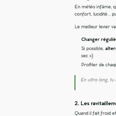
En météo infâme, qu
confort, lucidité… pu
Le meilleur levier va
Changer réguli
Si possible,
alte
sec »)
Profiter de chaq
En ultra long, tu
2. Les ravitaillem
Quand il fait froid e