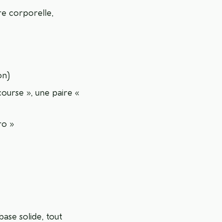
re corporelle,
on)
course », une paire «
ro »
base solide, tout